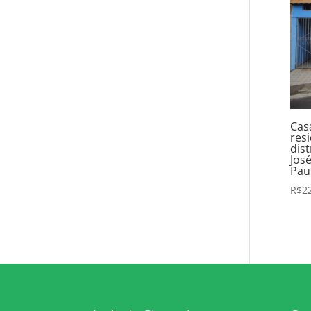
Cas
res
dist
Jos
Paul
R$
2