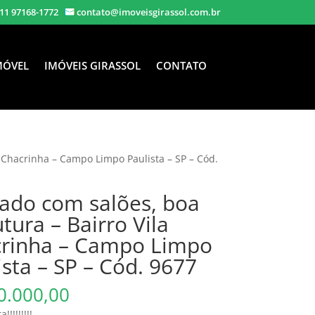
11 97168-1772
contato@imoveisgirassol.com.br
MÓVEL
IMÓVEIS GIRASSOL
CONTATO
a Chacrinha – Campo Limpo Paulista – SP – Cód.
ado com salões, boa
utura – Bairro Vila
rinha – Campo Limpo
ista – SP – Cód. 9677
0.000,00
!!!!!!!!