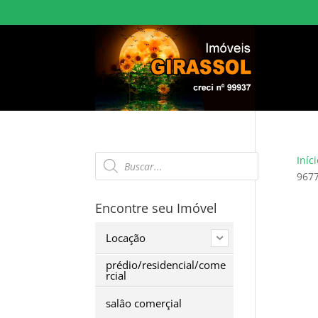
Pesquisar
Iníci
produtos
967
Encontre seu Imóvel
Locação
prédio/residencial/come
rcial
salâo comerçial