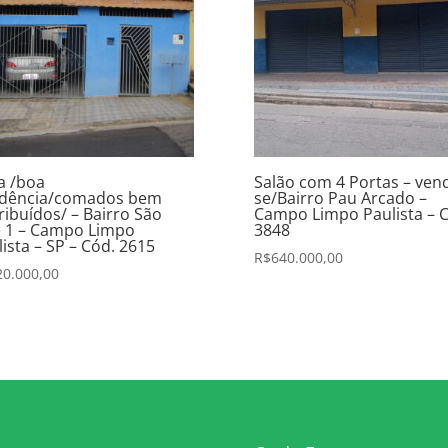
a /boa
Salão com 4 Portas – ven
idência/comados bem
se/Bairro Pau Arcado –
ribuídos/ – Bairro São
Campo Limpo Paulista – 
é 1 – Campo Limpo
3848
ista – SP – Cód. 2615
R$
640.000,00
20.000,00