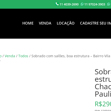
11 4039-2690
11 97024-3903
HOME
VENDA
LOCAÇÃO
CADASTRE SEU I
o
/
Venda
/
Todos
/ Sobrado com salões, boa estrutura – Bairro Vil
7
Sobr
estr
Chac
Paul
R$
29
me compra!