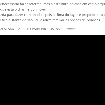
>necessário fazer reforma, mas a estrutura da casa em estilo arqui
que esta o charme do imóvel.
>da para fazer caminhadas, pois o clima do lugar e propicio para t
>fica distante de são Paulo 60km;tem varias opções de rodovias .
>ESTAMOS ABERTO PARA PROPOSTAS!!!!!!!!!!!!!!!!!