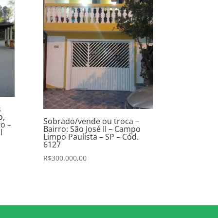
s
o,
Sobrado/vende ou troca –
o –
Bairro: São José II – Campo
l
Limpo Paulista – SP – Cód.
6127
R$
300.000,00