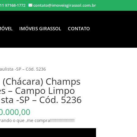
11 97168-1772
contato@imoveisgirassol.com.br
MÓVEL
IMÓVEIS GIRASSOL
CONTATO
ulista -SP – Cód. 5236
 (Chácara) Champs
es – Campo Limpo
ista -SP – Cód. 5236
0.000,00
ando o que ,me compra!!!!!!!!!!!!!!!!!!!!