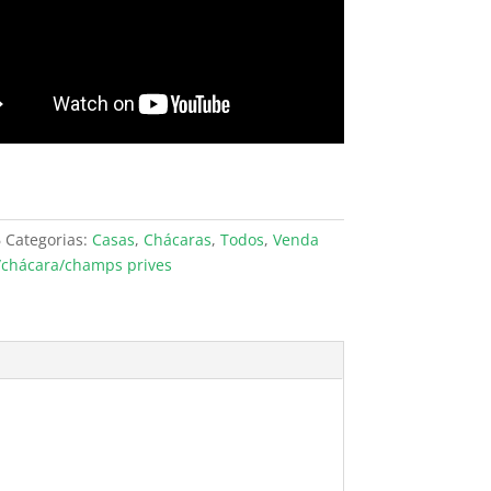
6
Categorias:
Casas
,
Chácaras
,
Todos
,
Venda
/chácara/champs prives