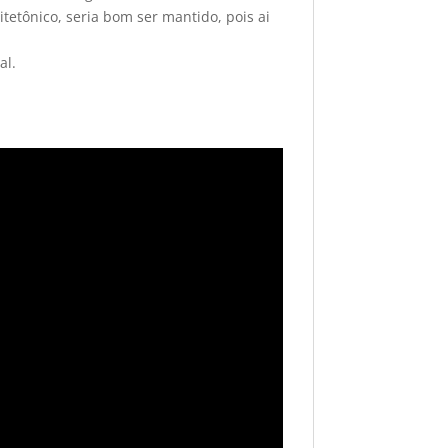
tetônico, seria bom ser mantido, pois ai
al.