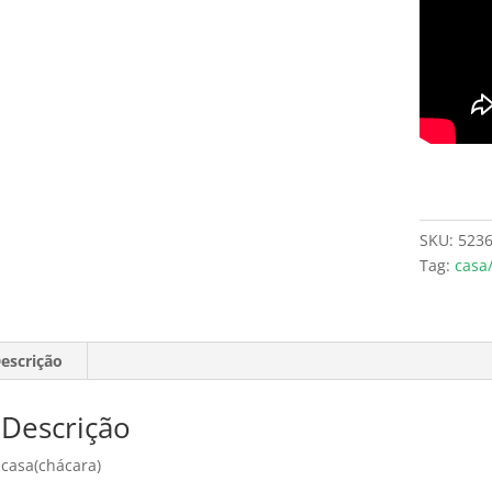
SKU:
523
Tag:
casa
escrição
Descrição
casa(chácara)