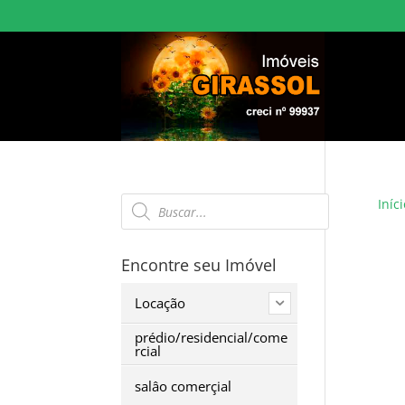
Pesquisar
Iníci
produtos
Encontre seu Imóvel
Locação
prédio/residencial/come
rcial
salâo comerçial