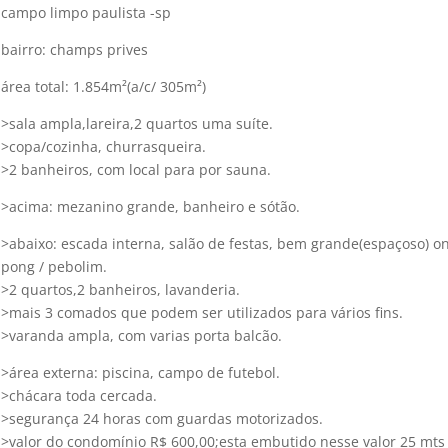
campo limpo paulista -sp
bairro: champs prives
área total: 1.854m²(a/c/ 305m²)
>sala ampla,lareira,2 quartos uma suíte.
>copa/cozinha, churrasqueira.
>2 banheiros, com local para por sauna.
>acima: mezanino grande, banheiro e sótão.
>abaixo: escada interna, salão de festas, bem grande(espaçoso) 
pong / pebolim.
>2 quartos,2 banheiros, lavanderia.
>mais 3 comados que podem ser utilizados para vários fins.
>varanda ampla, com varias porta balcão.
>área externa: piscina, campo de futebol.
>chácara toda cercada.
>segurança 24 horas com guardas motorizados.
>valor do condomínio R$ 600,00;esta embutido nesse valor 25 mts