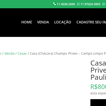
11 4039-2690
11 97024-3903
HOME
VENDA
LOCAÇÃO
CADASTRE SEU I
o
/
Venda
/
Casas
/ Casa (Chácara) Champs Prives – Campo Limpo Pa
Casa
Priv
Paul
R$
80
esta esper