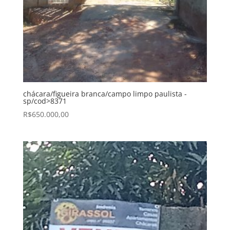
chácara/figueira branca/campo limpo paulista -
sp/cod>8371
R$
650.000,00