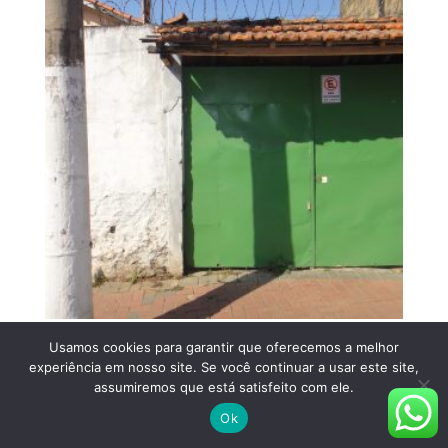
casa com Edícula (2) casas em Francisco Morato-
Usamos cookies para garantir que oferecemos a melhor
sp/bairro vila progresso(centro)/cod.9898
experiência em nosso site. Se você continuar a usar este site,
R$
1.800.000,00
assumiremos que está satisfeito com ele.
Ok