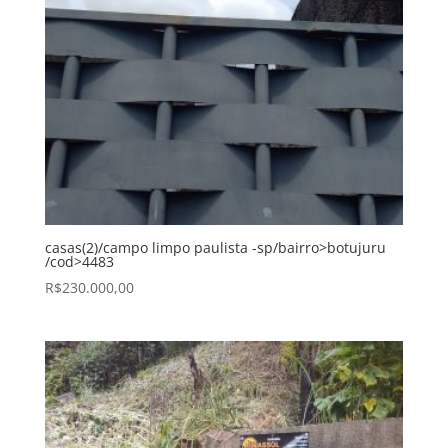
casas(2)/campo limpo paulista -sp/bairro>botujuru
/cod>4483
R$
230.000,00