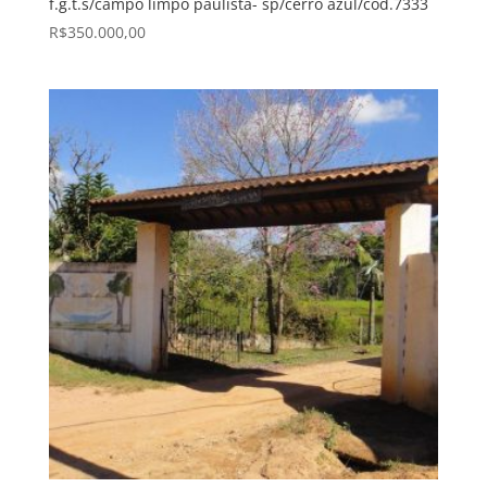
f.g.t.s/campo limpo paulista- sp/cerro azul/cód.7333
R$
350.000,00