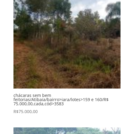
chácaras sem bem
feitorias/Atibaia/bairro>iara/lotes>159 e 160/R$
75.000,00,cada,cód>3583
R$
75.000,00