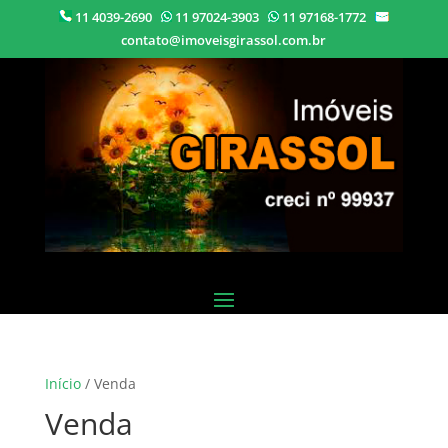
11 4039-2690
11 97024-3903
11 97168-1772
contato@imoveisgirassol.com.br
Início
/ Venda
Venda