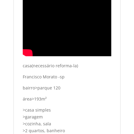
casa(necessário reforma-la)
Francisco Morato -sp
bairro>parque 120
área>193m²
>casa simples
>garagem
>cozinha, sala
>2 quartos, banheiro