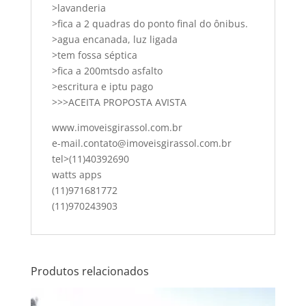
>lavanderia
>fica a 2 quadras do ponto final do ônibus.
>agua encanada, luz ligada
>tem fossa séptica
>fica a 200mtsdo asfalto
>escritura e iptu pago
>>>ACEITA PROPOSTA AVISTA
www.imoveisgirassol.com.br
e-mail.contato@imoveisgirassol.com.br
tel>(11)40392690
watts apps
(11)971681772
(11)970243903
Produtos relacionados