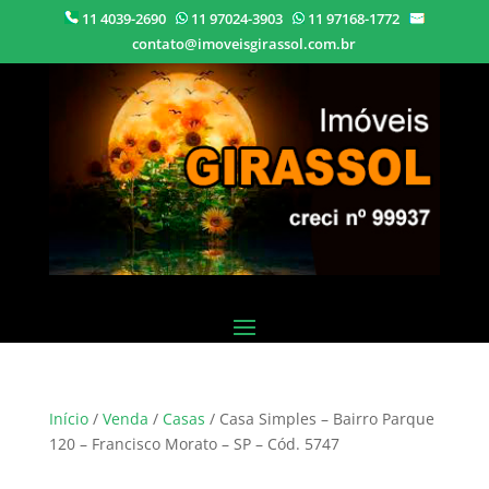
11 4039-2690
11 97024-3903
11 97168-1772
contato@imoveisgirassol.com.br
Início
/
Venda
/
Casas
/ Casa Simples – Bairro Parque
120 – Francisco Morato – SP – Cód. 5747