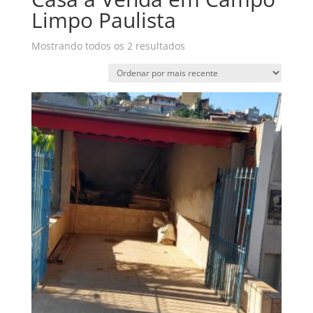
Limpo Paulista
Classificado
Mostrando todos os 2 resultados
por
mais
recente