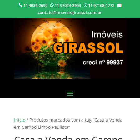
11 4039-2690
11 97024-3903
11 97168-1772
contato@imoveisgirassol.com.br
Início
/ Produtos marcados com a tag “Casa a Venda
em Campo Limpo Paulista”
Casa a Venda em Campo