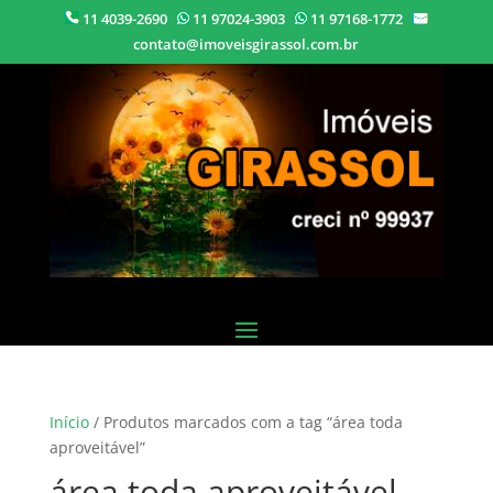
11 4039-2690
11 97024-3903
11 97168-1772
contato@imoveisgirassol.com.br
Início
/ Produtos marcados com a tag “área toda
aproveitável”
área toda aproveitável